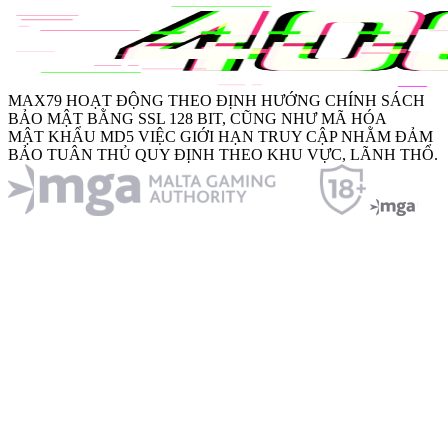
MAX79
HOẠT ĐỘNG THEO ĐỊNH HƯỚNG CHÍNH SÁCH
BẢO MẬT BẰNG
SSL 128 BIT
, CŨNG NHƯ MÃ HÓA
MẬT KHẨU MD5
VIỆC GIỚI HẠN TRUY CẬP NHẰM ĐẢM
BẢO TUÂN THỦ QUY ĐỊNH THEO KHU VỰC, LÃNH THỔ.