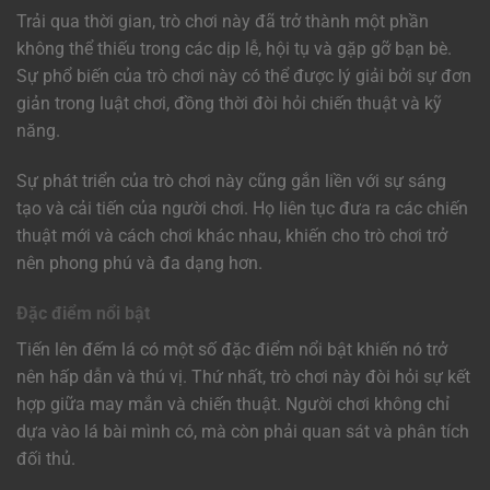
Trải qua thời gian, trò chơi này đã trở thành một phần
không thể thiếu trong các dịp lễ, hội tụ và gặp gỡ bạn bè.
Sự phổ biến của trò chơi này có thể được lý giải bởi sự đơn
giản trong luật chơi, đồng thời đòi hỏi chiến thuật và kỹ
năng.
Sự phát triển của trò chơi này cũng gắn liền với sự sáng
tạo và cải tiến của người chơi. Họ liên tục đưa ra các chiến
thuật mới và cách chơi khác nhau, khiến cho trò chơi trở
nên phong phú và đa dạng hơn.
Đặc điểm nổi bật
Tiến lên đếm lá có một số đặc điểm nổi bật khiến nó trở
nên hấp dẫn và thú vị. Thứ nhất, trò chơi này đòi hỏi sự kết
hợp giữa may mắn và chiến thuật. Người chơi không chỉ
dựa vào lá bài mình có, mà còn phải quan sát và phân tích
đối thủ.