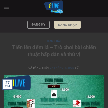
Chuyển
đến
nội
dung
ĐĂNG KÝ
ĐĂNG NHẬP
GAME BÀI
Tiến lên đếm lá – Trò chơi bài chiến
thuật hấp dẫn và thú vị
ĐÃ ĐĂNG TRÊN
27 THÁNG 4, 2025
BỞI
27
Th4