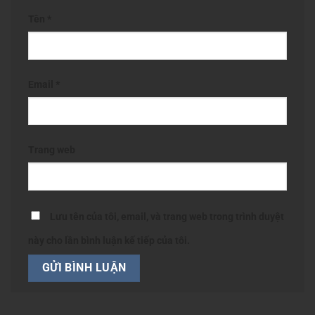
Tên
*
Email
*
Trang web
Lưu tên của tôi, email, và trang web trong trình duyệt
này cho lần bình luận kế tiếp của tôi.