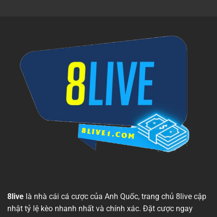
8live
là nhà cái cá cược của Anh Quốc, trang chủ 8live cập
nhật tỷ lệ kèo nhanh nhất và chính xác. Đặt cược ngay