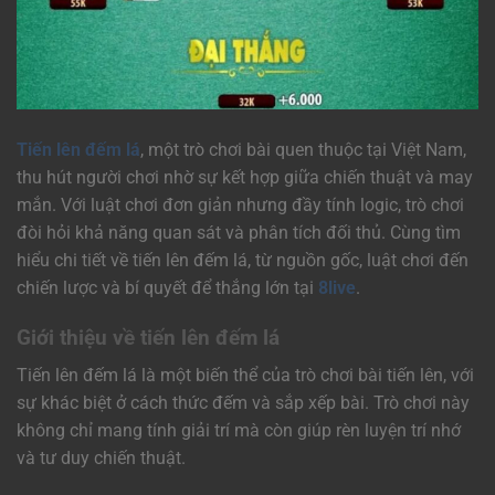
Tiến lên đếm lá
, một trò chơi bài quen thuộc tại Việt Nam,
thu hút người chơi nhờ sự kết hợp giữa chiến thuật và may
mắn. Với luật chơi đơn giản nhưng đầy tính logic, trò chơi
đòi hỏi khả năng quan sát và phân tích đối thủ. Cùng tìm
hiểu chi tiết về tiến lên đếm lá, từ nguồn gốc, luật chơi đến
chiến lược và bí quyết để thắng lớn tại
8live
.
Giới thiệu về tiến lên đếm lá
Tiến lên đếm lá là một biến thể của trò chơi bài tiến lên, với
sự khác biệt ở cách thức đếm và sắp xếp bài. Trò chơi này
không chỉ mang tính giải trí mà còn giúp rèn luyện trí nhớ
và tư duy chiến thuật.