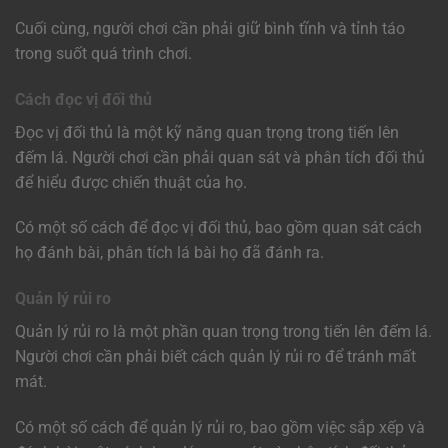
Cuối cùng, người chơi cần phải giữ bình tĩnh và tỉnh táo
trong suốt quá trình chơi.
Cách đọc vị đối thủ
Đọc vị đối thủ là một kỹ năng quan trọng trong tiến lên
đếm lá. Người chơi cần phải quan sát và phân tích đối thủ
để hiểu được chiến thuật của họ.
Có một số cách để đọc vị đối thủ, bao gồm quan sát cách
họ đánh bài, phân tích lá bài họ đã đánh ra.
Quản lý rủi ro
Quản lý rủi ro là một phần quan trọng trong tiến lên đếm lá.
Người chơi cần phải biết cách quản lý rủi ro để tránh mất
mát.
Có một số cách để quản lý rủi ro, bao gồm việc sắp xếp và